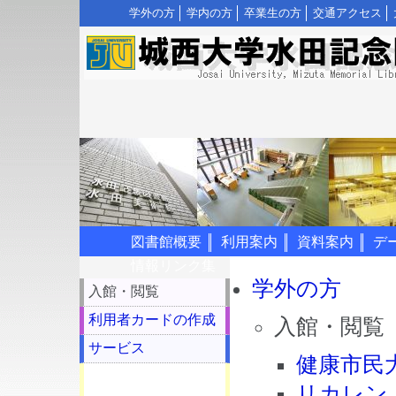
学外の方
学内の方
卒業生の方
交通アクセス
図書館概要
利用案内
資料案内
デ
情報リンク集
学外の方
入館・閲覧
利用者カードの作成
入館・閲覧
サービス
健康市民
リカレン