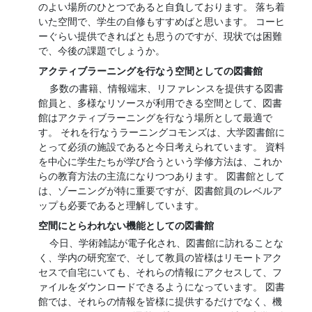
のよい場所のひとつであると自負しております。 落ち着
いた空間で、学生の自修もすすめばと思います。 コーヒ
ーぐらい提供できればとも思うのですが、現状では困難
で、今後の課題でしょうか。
アクティブラーニングを行なう空間としての図書館
多数の書籍、情報端末、リファレンスを提供する図書
館員と、多様なリソースが利用できる空間として、図書
館はアクティブラーニングを行なう場所として最適で
す。 それを行なうラーニングコモンズは、大学図書館に
とって必須の施設であると今日考えられています。 資料
を中心に学生たちが学び合うという学修方法は、これか
らの教育方法の主流になりつつあります。 図書館として
は、ゾーニングが特に重要ですが、図書館員のレベルア
ップも必要であると理解しています。
空間にとらわれない機能としての図書館
今日、学術雑誌が電子化され、図書館に訪れることな
く、学内の研究室で、そして教員の皆様はリモートアク
セスで自宅にいても、それらの情報にアクセスして、フ
ァイルをダウンロードできるようになっています。 図書
館では、それらの情報を皆様に提供するだけでなく、機