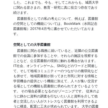
した。 これまでも、今も、そしてこれからも、城西大学
に関わる皆さまの、教育・研究に真に役立つ存在であり
続けます。
図書館長としての私の考えについて、例えば、図書館
の空間としての機能については、BookMark（水田記念
図書館報）2017年4月号に書かせていただいておりま
す。
空間としての大学図書館
図書館に関わる職務に就いていると、近隣の公立図書
館での会議に参加することや、それらの施設を視察する
ことなど、公立図書館の現状に触れる機会があります。
IT社会、オンラインゲーム、SNSなどのワードと関連し
て、そして地域コミュニティーのつながりの脆弱化など
も併せて、地域図書館が担ってきた市民に対する情報と
学習機会の提供という機能に加えて、人々が集い交流す
る場としての機能も図書館に求められてきているようで
す。 その場合必要となるのがゾーニングです。 従来のよ
うに静かに資料の調査を行ないたい人と資料を介して他
者と交流したい人がストレスなく図書館を利用できるよ
うに構造、配置に工夫が求められています。 大学の図書