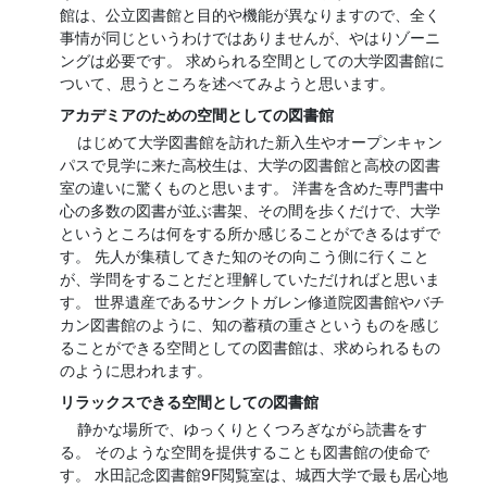
館は、公立図書館と目的や機能が異なりますので、全く
事情が同じというわけではありませんが、やはりゾーニ
ングは必要です。 求められる空間としての大学図書館に
ついて、思うところを述べてみようと思います。
アカデミアのための空間としての図書館
はじめて大学図書館を訪れた新入生やオープンキャン
パスで見学に来た高校生は、大学の図書館と高校の図書
室の違いに驚くものと思います。 洋書を含めた専門書中
心の多数の図書が並ぶ書架、その間を歩くだけで、大学
というところは何をする所か感じることができるはずで
す。 先人が集積してきた知のその向こう側に行くこと
が、学問をすることだと理解していただければと思いま
す。 世界遺産であるサンクトガレン修道院図書館やバチ
カン図書館のように、知の蓄積の重さというものを感じ
ることができる空間としての図書館は、求められるもの
のように思われます。
リラックスできる空間としての図書館
静かな場所で、ゆっくりとくつろぎながら読書をす
る。 そのような空間を提供することも図書館の使命で
す。 水田記念図書館9F閲覧室は、城西大学で最も居心地