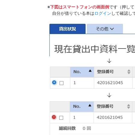
※
下図はスマートフォンの画面例
です（押して
自分が借りている本は
ログイン
して確認し
↓
↓