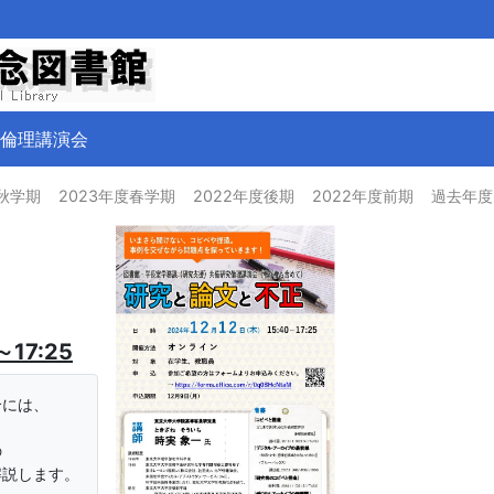
倫理講演会
度秋学期
2023年度春学期
2022年度後期
2022年度前期
過去年度
17:25
合には、
の
解説します。