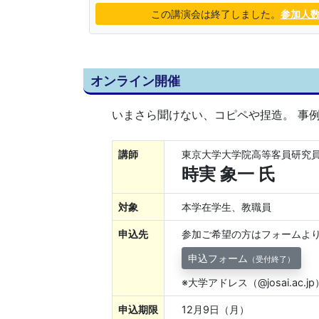
この講演会は終了しました。
参加人
オンライン開催
いまさら聞けない、コピペや捏造。 事
講師
東京大学大学院高等客員研究
時実 象一 氏
対象
本学在学生、教職員
申込先
参加ご希望の方はフォームよ
申込フォーム
（受付終了）
※大学アドレス（@josai.ac
申込期限
12月9日（月）