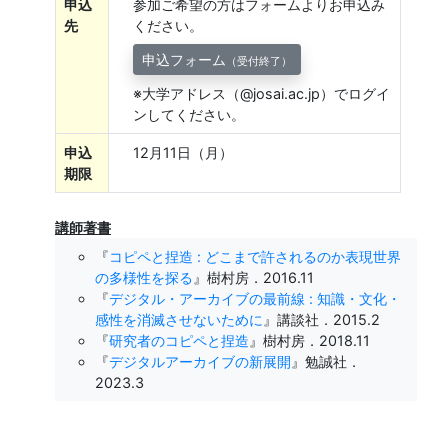
申込
参加ご希望の方はフォームよりお申込み
先
ください。
申込フォーム
（受付終了）
※大学アドレス（@josai.ac.jp）でログイ
ンしてください。
申込
12月11日（月）
期限
講師著書
『
コピペと捏造 : どこまで許されるのか表現世界
の多様性を探る
』樹村房．2016.11
『
デジタル・アーカイブの最前線 : 知識・文化・
感性を消滅させないために
』講談社．2015.2
『
研究者のコピペと捏造
』樹村房．2018.11
『
デジタルアーカイブの新展開
』勉誠社．
2023.3