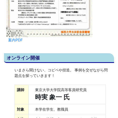
案内PDF
オンライン開催
いまさら聞けない、コピペや捏造。 事例を交ぜながら問
題点を探っていきます！
講師
東京大学大学院高等客員研究員
時実 象一 氏
対象
本学在学生、教職員