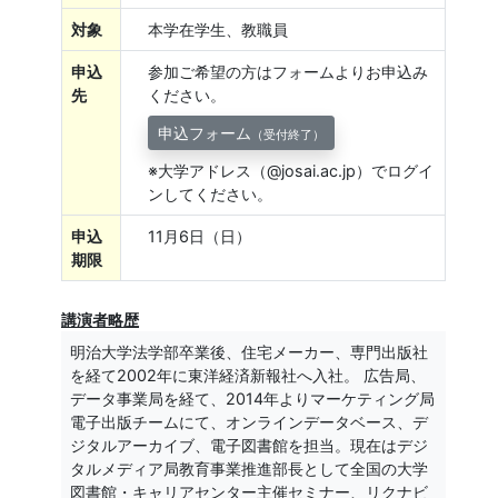
対象
本学在学生、教職員
申込
参加ご希望の方はフォームよりお申込み
先
ください。
申込フォーム
（受付終了）
※大学アドレス（@josai.ac.jp）でログイ
ンしてください。
申込
11月6日（日）
期限
講演者略歴
明治大学法学部卒業後、住宅メーカー、専門出版社
を経て2002年に東洋経済新報社へ入社。 広告局、
データ事業局を経て、2014年よりマーケティング局
電子出版チームにて、オンラインデータベース、デ
ジタルアーカイブ、電子図書館を担当。現在はデジ
タルメディア局教育事業推進部長として全国の大学
図書館・キャリアセンター主催セミナー、リクナビ