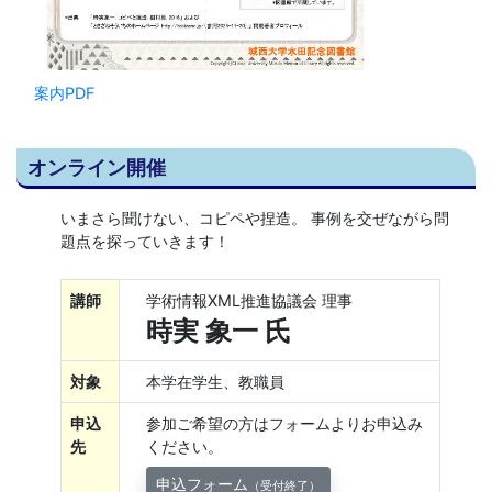
案内PDF
オンライン開催
いまさら聞けない、コピペや捏造。 事例を交ぜながら問
題点を探っていきます！
講師
学術情報XML推進協議会 理事
時実 象一 氏
対象
本学在学生、教職員
申込
参加ご希望の方はフォームよりお申込み
先
ください。
申込フォーム
（受付終了）