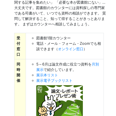
関する記事を集めたい」 「必要な本が図書館にない」…
大丈夫です。図書館のカウンターには資料探しの専門家
である司書がいて、いつでも資料の相談ができます。 質
問して解決すること、知って得することがきっとありま
す。 まずはカウンターへ相談してみましょう。
受
図書館1階カウンター
付
電話・メール・フォーム・Zoomでも相
窓
談できます（
オンライン窓口
）
口
同
5～6月は論文作成に役立つ資料を
月別
時
展示
で紹介しています。
開
展示本リスト
催
展示電子ブックリスト