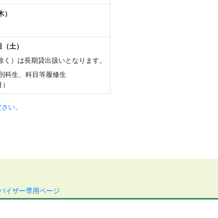
木）
日（土）
除く）は長期貸出扱いとなります。
、別科生、科目等履修生
月）
ださい。
バイザー専用ページ