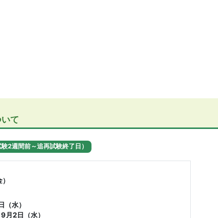
ついて
試験2週間前～追再試験終了日）
金）
2日（水）
9月2日（水）