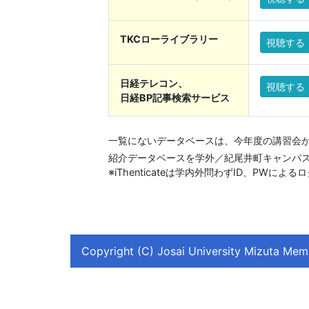
TKCローライブラリー
視聴する
日経テレコン、
視聴する
日経BP記事検索サービス
一覧にないデータベースは、今年度の講習会
紹介データベースを学外／紀尾井町キャンパ
※iThenticateは学内外問わずID、PWによ
Copyright (C) Josai University Mizuta Memor