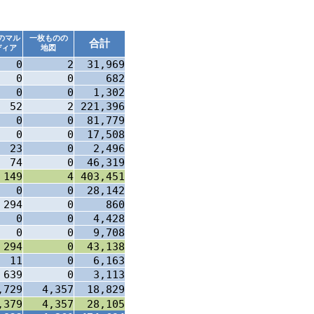
のマル
一枚ものの
合計
ディア
地図
0
2
31,969
0
0
682
0
0
1,302
52
2
221,396
0
0
81,779
0
0
17,508
23
0
2,496
74
0
46,319
149
4
403,451
0
0
28,142
294
0
860
0
0
4,428
0
0
9,708
294
0
43,138
11
0
6,163
639
0
3,113
,729
4,357
18,829
,379
4,357
28,105