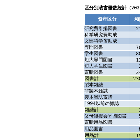
区分別蔵書冊数統計（202
資産区分
和
研究費引揚図書
2
科学研究費助成
文部科学省助成
専門図書
7
学生図書
8
短大専門図書
1
短大学生図書
寄贈図書
3
図書計
23
製本雑誌
非製本雑誌
製本雑誌寄贈
1994以前の雑誌
雑誌計
父母後援会寄贈図書
寄贈用品図書
用品図書
用品計
1