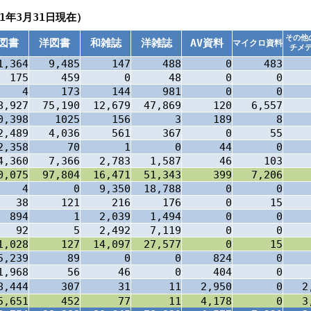
1年3月31日現在）
その他
図書
洋図書
和雑誌
洋雑誌
AV資料
マイクロ資料
チメ
1,364
9,485
147
488
0
483
175
459
0
48
0
0
4
173
144
981
0
0
8,927
75,190
12,679
47,869
120
6,557
0,398
1025
156
3
189
8
2,489
4,036
561
367
0
55
2,358
70
1
0
44
0
4,360
7,366
2,783
1,587
46
103
0,075
97,804
16,471
51,343
399
7,206
4
0
9,350
18,788
0
0
38
121
216
176
0
15
894
1
2,039
1,494
0
0
92
5
2,492
7,119
0
0
1,028
127
14,097
27,577
0
15
5,239
89
0
0
824
0
1,968
56
46
0
404
0
8,444
307
31
11
2,950
0
2
5,651
452
77
11
4,178
0
3