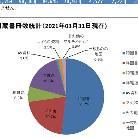
6,754
98,383
30,645
78,931
4,577
7,221
3
みません。