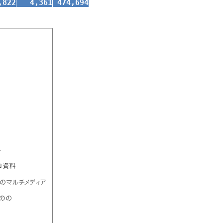
,822
4,361
474,694