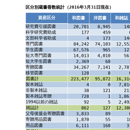
区分別蔵書冊数統計（2016年3月31日現在）
資産区分
和図書
洋図書
和雑誌
研究費引揚図書
20,701
8,945
14
科学研究費助成
177
459
文部科学省助成
4
173
14
専門図書
84,242
74,103
12,55
学生図書
67,576
965
12
短大専門図書
14,013
4,010
56
短大学生図書
2,369
68
寄贈図書
34,267
7,141
2,78
移管図書
128
8
図書計
223,477
95,872
16,31
製本雑誌
4
0
7,81
非製本雑誌
38
121
21
製本雑誌寄贈
728
1
1,86
1994以前の雑誌
92
5
2,49
雑誌計
862
127
12,38
父母後援会寄贈図書
3,833
89
寄贈用品図書
1,870
55
1
用品図書
6,111
160
3