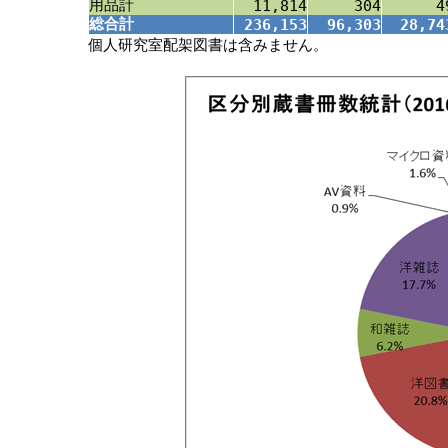
用品計
11,814
304
4
総合計
236,153
96,303
28,74
個人研究室配架図書は含みません。