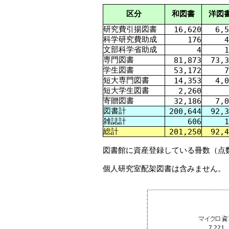
区分
和図書
洋図
研究費引揚図書
16,620
6,5
科学研究費助成
176
4
文部科学省助成
4
1
専門図書
81,873
73,3
学生図書
53,172
7
短大専門図書
14,353
4,0
短大学生図書
2,260
寄贈図書
32,186
7,0
図書計
200,644
92,3
雑誌計
606
1
総計
201,250
92,4
図書館に資産登録している冊数（点
個人研究室配架図書は含みません。