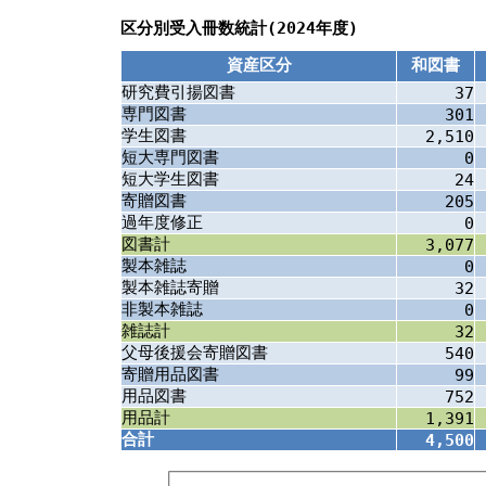
区分別受入冊数統計(2024年度)
資産区分
和図書
研究費引揚図書
37
専門図書
301
学生図書
2,510
短大専門図書
0
短大学生図書
24
寄贈図書
205
過年度修正
0
図書計
3,077
製本雑誌
0
製本雑誌寄贈
32
非製本雑誌
0
雑誌計
32
父母後援会寄贈図書
540
寄贈用品図書
99
用品図書
752
用品計
1,391
合計
4,500