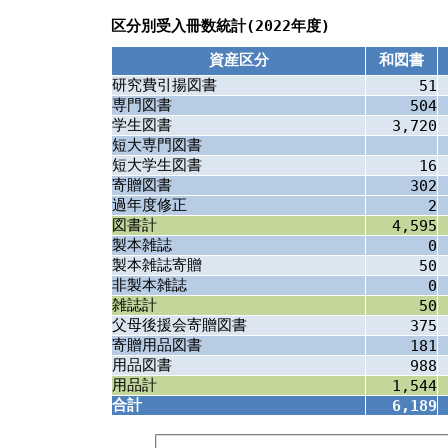
区分別受入冊数統計(2022年度)
資産区分
和図書
研究費引揚図書
51
専門図書
504
学生図書
3,720
短大専門図書
短大学生図書
16
寄贈図書
302
過年度修正
2
図書計
4,595
製本雑誌
0
製本雑誌寄贈
50
非製本雑誌
0
雑誌計
50
父母後援会寄贈図書
375
寄贈用品図書
181
用品図書
988
用品計
1,544
合計
6,189