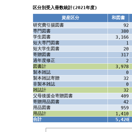
区分別受入冊数統計(2021年度)
資産区分
和図書
研究費引揚図書
92
専門図書
380
学生図書
3,166
短大専門図書
1
短大学生図書
20
寄贈図書
317
過年度修正
2
図書計
3,978
製本雑誌
0
製本雑誌寄贈
32
非製本雑誌
0
雑誌計
32
父母後援会寄贈図書
409
寄贈用品図書
42
用品図書
959
用品計
1,410
合計
5,420