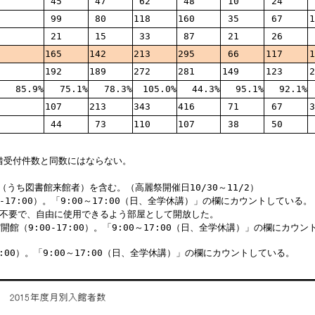
45
47
62
48
10
24
99
80
118
160
35
67
1
21
15
33
87
21
26
165
142
213
295
66
117
1
192
189
272
281
149
123
2
85.9%
75.1%
78.3%
105.0%
44.3%
95.1%
92.1%
107
213
343
416
71
67
3
44
73
110
107
38
50
貸借受付件数と同数にはならない。
（うち図書館来館者）を含む。（高麗祭開催日10/30～11/2）
0-17:00）。「9:00～17:00（日、全学休講）」の欄にカウントしている。
・申込不要で、自由に使用できるよう部屋として開放した。
縮開館（9:00-17:00）。「9:00～17:00（日、全学休講）」の欄にカウ
7:00）。「9:00～17:00（日、全学休講）」の欄にカウントしている。