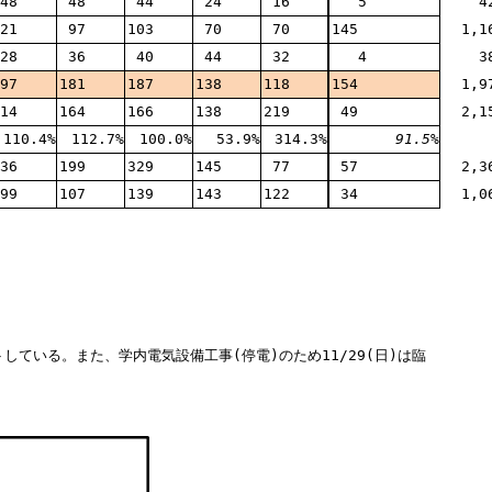
48
48
44
24
16
5
4
21
97
103
70
70
145
1,1
28
36
40
44
32
4
3
97
181
187
138
118
154
1,9
14
164
166
138
219
49
2,1
110.4%
112.7%
100.0%
53.9%
314.3%
91.5%
36
199
329
145
77
57
2,3
99
107
139
143
122
34
1,0
ントしている。また、学内電気設備工事(停電)のため11/29(日)は臨