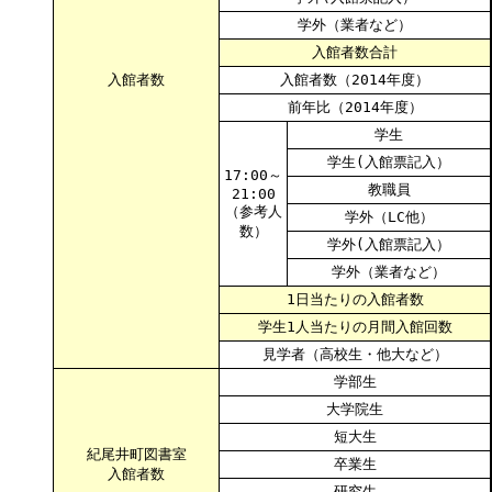
学外（業者など）
入館者数合計
入館者数
入館者数（2014年度）
前年比（2014年度）
学生
学生(入館票記入）
17:00～
教職員
21:00
（参考人
学外（LC他）
数）
学外(入館票記入）
学外（業者など）
1日当たりの入館者数
学生1人当たりの月間入館回数
見学者（高校生・他大など）
学部生
大学院生
短大生
紀尾井町図書室
卒業生
入館者数
研究生