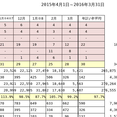
2015年4月1日～2016年3月31日
12月
1月※8
2月
3月
年計/
年平均
1月※4※7
5
6
4
4
4
4
5
4
4
3
4
4
-
-
-
-
-
-
21
19
19
7
12
22
1
-
-
-
11
8
-
-
1
4
6
1
1
31
29
27
25
28
30
3
23,526
22,125
27,459
18,314
5,421
265,875
30
395
425
506
326
142
4,3
23,921
22,550
27,965
18,640
5,563
270,264
20,999
22,905
31,882
17,630
5,607
276,555
113.9%
98.5%
87.7%
105.7%
99.2%
97.7%
70
783
649
633
662
590
7,9
88
395
372
334
472
326
4,3
83
223
103
70
96
132
1,5