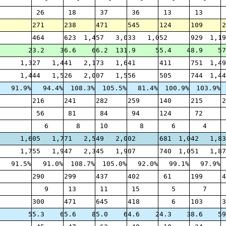
26
18
37
36
13
13
271
238
471
545
124
109
2
464
623
1,457
3,033
1,052
929
1,19
23.2
36.6
66.2
131.9
55.4
48.9
57
1,327
1,441
2,173
1,641
411
751
1,49
1,444
1,526
2,007
1,556
505
744
1,44
91.9%
94.4%
108.3%
105.5%
81.4%
100.9%
103.9%
216
241
282
259
140
215
2
56
81
84
94
124
72
6
8
10
8
6
4
1,605
1,771
2,549
2,002
681
1,042
1,83
1,755
1,947
2,345
1,907
740
1,051
1,87
91.5%
91.0%
108.7%
105.0%
92.0%
99.1%
97.9%
290
299
437
402
61
199
4
9
13
11
15
5
7
300
471
645
418
6
103
3
55.3
65.6
85.0
64.6
24.3
38.6
59