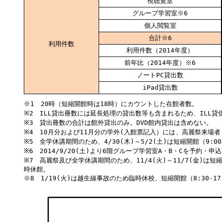
視聴覚室
グループ学習室※6
個人閲覧室
合計※6
利用件数
利用件数（2014年度）
前年比（2014年度）※6
ノートPC貸出数
iPad貸出数
※1 20時（短縮開館時は18時）にカウントした在館者数。
※2 ILL貸出冊数には延長処理の貸出数等も含まれるため、ILL
※3 貸出冊数の合計は館外貸出のみ。DVD館内貸出は含めない。
※4 10月分および11月分の学外(入館票記入）には、高麗祭来場者
※5 全学休講期間のため、4/30(木)～5/2(土)は短縮開館（9:0
※6 2014/9/20(土)より6階グループ学習室A・B・Cを予約
※7 高麗祭及び全学休講期間のため、11/4(火)～11/7(金)は短
時休館。
※8 1/19(火)は越生線事故のため臨時休校、短縮開館（8:30-1