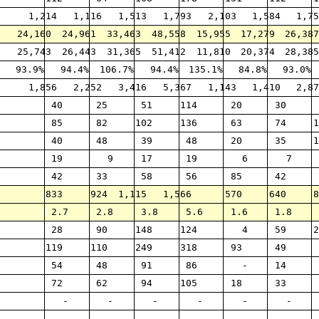
1,214
1,116
1,513
1,793
2,103
1,584
1,75
24,160
24,961
33,463
48,558
15,955
17,279
26,387
25,743
26,443
31,365
51,412
11,810
20,374
28,385
93.9%
94.4%
106.7%
94.4%
135.1%
84.8%
93.0%
1,856
2,252
3,416
5,367
1,143
1,410
2,87
40
25
51
114
20
30
85
82
102
136
63
74
1
40
48
39
48
20
35
1
19
9
17
19
6
7
42
33
58
56
85
42
833
924
1,115
1,566
570
640
8
2.7
2.8
3.8
5.6
1.6
1.8
28
90
148
124
4
59
2
119
110
249
318
93
49
54
48
91
86
-
14
72
62
94
105
18
33
-
-
-
-
-
-
-
-
-
-
-
-