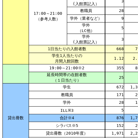
3
(入館票記入）
教職員
28
17:00～21:00
学外（業者など）
9
（参考人数）
学外
5
（LC他）
学外
3
(入館票記入）
1日当たりの入館者数
668
7
学生1人当たりの
1.12
2.
月間入館回数
19:00～21:00※2
355
8
延長時間帯の在館者数
25
（１日当たり）
学生
672
1,3
教職員
171
2
学外
28
1
5
ILL※3
貸出冊数
合計※4
876
1,7
シラバス※5
152
2
貸出冊数（2010年度）
1,971
2,2