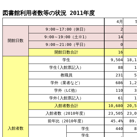
図書館利用者数等の状況 2011年度
82
4月
9:00～17:00（休日）
2
9:00～19:00（土※1）
14
開館日数
9:00～21:00（平日）
0
開館日数合計
16
学生
9,504
18,1
学生(入館票記入）
88
1
教職員
231
5
学外（業者など）
686
1,2
学外（LC他）
110
3
学外(入館票記入）
61
1
入館者数合計
10,680
20,5
入館者数（2010年度）
23,505
23,0
前年比（2010年度）
45.4%
89.
入館者数
学生
440
8
学生