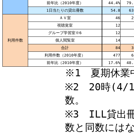
前年比（2010年度）
44.4%
79.
1日当たりの貸出冊数
54.8
63
ＡＶ室
46
2
視聴覚室
12
グループ学習室※6
12
利用件数
個人閲覧室
14
合計
84
3
利用件数（2010年度）
477
6
前年比（2010年度）
17.6%
48.
※1 夏期休業
※2 20時(4
数。
※3 ILL貸
数と同数には