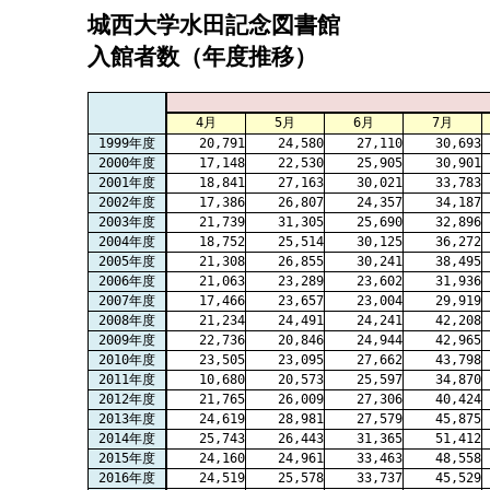
城西大学水田記念図書館
入館者数（年度推移）
4月
5月
6月
7月
1999年度
20,791
24,580
27,110
30,693
2000年度
17,148
22,530
25,905
30,901
2001年度
18,841
27,163
30,021
33,783
2002年度
17,386
26,807
24,357
34,187
2003年度
21,739
31,305
25,690
32,896
2004年度
18,752
25,514
30,125
36,272
2005年度
21,308
26,855
30,241
38,495
2006年度
21,063
23,289
23,602
31,936
2007年度
17,466
23,657
23,004
29,919
2008年度
21,234
24,491
24,241
42,208
2009年度
22,736
20,846
24,944
42,965
2010年度
23,505
23,095
27,662
43,798
2011年度
10,680
20,573
25,597
34,870
2012年度
21,765
26,009
27,306
40,424
2013年度
24,619
28,981
27,579
45,875
2014年度
25,743
26,443
31,365
51,412
2015年度
24,160
24,961
33,463
48,558
2016年度
24,519
25,578
33,737
45,529