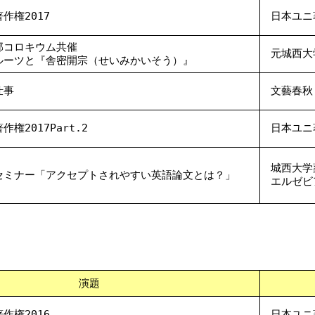
作権2017
日本ユニ
部コロキウム共催
元城西大
ルーツと『舎密開宗（せいみかいそう）』
仕事
文藝春秋
権2017Part.2
日本ユニ
城西大学
セミナー「アクセプトされやすい英語論文とは？」
エルゼビ
演題
作権2016
日本ユニ