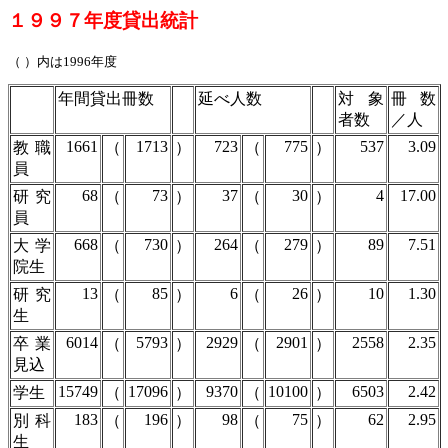
１９９７年度貸出統計
（ ）内は1996年度
年間貸出冊数
延べ人数
対象
冊数
者数
／人
1661
1713
723
775
537
3.09
教職
（
）
（
）
員
68
73
37
30
4
17.00
研究
（
）
（
）
員
668
730
264
279
89
7.51
大学
（
）
（
）
院生
13
85
6
26
10
1.30
研究
（
）
（
）
生
6014
5793
2929
2901
2558
2.35
卒業
（
）
（
）
見込
15749
17096
9370
10100
6503
2.42
学生
（
）
（
）
183
196
98
75
62
2.95
別科
（
）
（
）
生