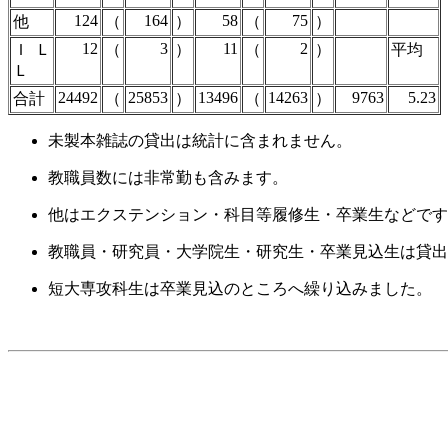
124
164
58
75
他
（
）
（
）
12
3
11
2
ＩＬ
（
）
（
）
平均
Ｌ
24492
25853
13496
14263
9763
5.23
合計
（
）
（
）
未製本雑誌の貸出は統計に含まれません。
教職員数には非常勤も含みます。
他はエクステンション・科目等履修生・卒業生などです
教職員・研究員・大学院生・研究生・卒業見込生は貸出
短大専攻科生は卒業見込のところへ繰り込みました。