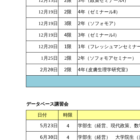
2限
3年（政策ゼミナールⅠ）
12月15日
2限
4年（ゼミナールⅡ）
12月19日
3限
2年（ソフォモア）
12月19日
4限
3年（ゼミナールⅠ）
12月19日
1限
1年（フレッシュマンセミナ
12月20日
1月25日
2限
2年（ソフォモアセミナー）
2月20日
2限
4年(皮膚生理学研究室)
データベース講習会
日付
時限
5月23日
学部生（経営、現代政策、数
4
6月30日
学部生（経営） 大学院生（
4